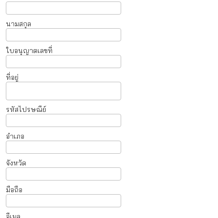
นามสกุล
ใบอนุญาตเลขที่
ที่อยู่
รหัสไปรษณีย์
อำเภอ
จังหวัด
มือถือ
อีเมล