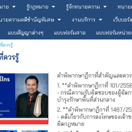
หมาย
รู้กฎหมาย
รู้จักทนายความ
ทนายค
นายความคดีชำนัญพิเศษ
งานบริการ
เว็บบอร์
แบบสัญญาต่างๆ
แบบฟอร์มศาล
แบบฟอร์มหน่ว
่ควรรู้
่ควรรู้
คำพิพากษาฏีกาที่สำคัญและควรรู
1. **คำพิพากษาฏีกาที่ 101/2558
- กรณีความรับผิดชอบของผู้จัด
บำรุงรักษาพื้นที่ส่วนกลาง
2. **คำพิพากษาฏีกาที่ 1467/25
- คดีเกี่ยวกับการลงโทษของเจ
ผิดกฎหมาย